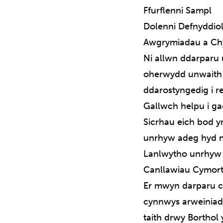
Ffurflenni Sampl
Dolenni Defnyddio
Awgrymiadau a Ch
Ni allwn ddarparu 
oherwydd unwaith y
ddarostyngedig i re
Gallwch helpu i ga
Sicrhau eich bod y
unrhyw adeg hyd n
Lanlwytho unrhyw d
Canllawiau Cymor
Er mwyn darparu cy
cynnwys arweiniad
taith drwy Borthol 