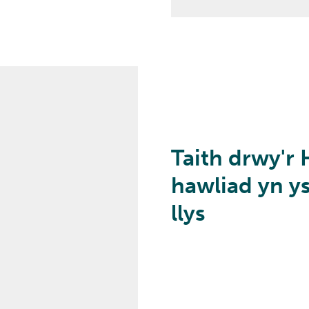
Taith drwy'r
hawliad yn y
llys