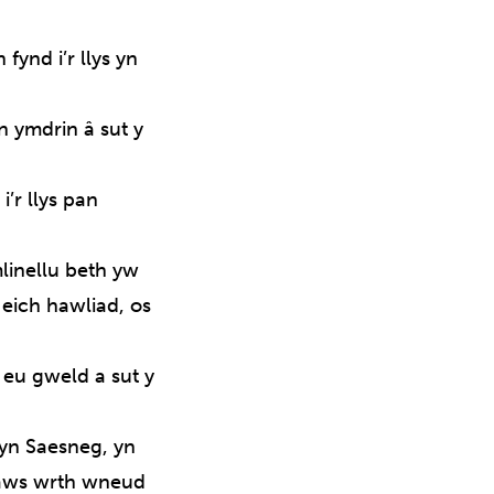
ynd i’r llys yn
 ymdrin â sut y
’r llys pan
linellu beth yw
eich hawliad, os
eu gweld a sut y
yn Saesneg, yn
traws wrth wneud