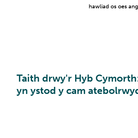
hawliad os oes an
Taith drwy'r Hyb Cymorth: 
yn ystod y cam atebolrwy