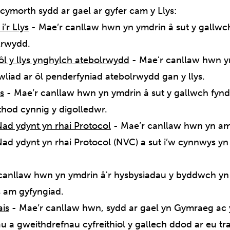
cymorth sydd ar gael ar gyfer cam y Llys:
’r Llys
- Mae’r canllaw hwn yn ymdrin â sut y gallwch f
lrwydd.
ôl y llys ynghylch atebolrwydd
- Mae'r canllaw hwn yn
wliad ar ôl penderfyniad atebolrwydd gan y llys.
s
- Mae’r canllaw hwn yn ymdrin â sut y gallwch fynd i
hod cynnig y digolledwr.
ad ydynt yn rhai Protocol
- Mae’r canllaw hwn yn am
d ydynt yn rhai Protocol (NVC) a sut i’w cynnwys yn 
canllaw hwn yn ymdrin â'r hysbysiadau y byddwch yn 
ys am gyfyngiad.
ais
- Mae’r canllaw hwn, sydd ar gael yn Gymraeg ac 
au a gweithdrefnau cyfreithiol y gallech ddod ar eu 