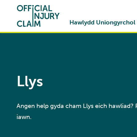
Skip to content
Hawlydd Uniongyrchol
Llys
Angen help gyda cham Llys eich hawliad? R
iawn.