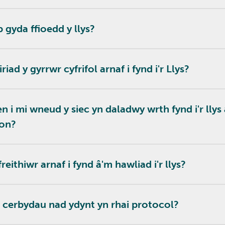
p gyda ffioedd y llys?
iad y gyrrwr cyfrifol arnaf i fynd i'r Llys?
 i mi wneud y siec yn daladwy wrth fynd i'r llys 
hon?
eithiwr arnaf i fynd â'm hawliad i'r llys?
 cerbydau nad ydynt yn rhai protocol?