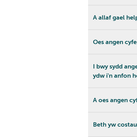
A allaf gael hel
Oes angen cyfeir
I bwy sydd angen
ydw i'n anfon 
A oes angen cyfr
Beth yw costau