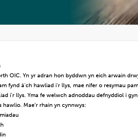
s
th OIC. Yn yr adran hon byddwn yn eich arwain drwy
m fynd â'ch hawliad i'r llys, mae nifer o resymau pam
wliad i'r llys. Yma fe welwch adnoddau defnyddiol i gy
 hawlio. Mae’r rhain yn cynnwys:
ymiadau
th
din