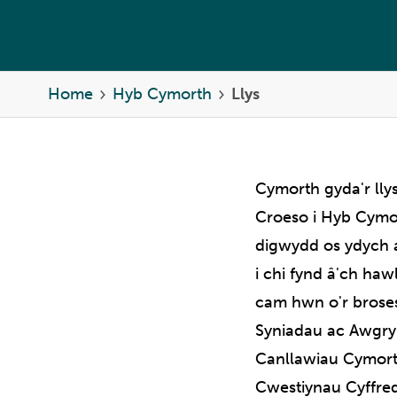
Home
Hyb Cymorth
Llys
Cymorth gyda'r lly
Croeso i Hyb Cymor
digwydd os ydych a
i chi fynd â'ch ha
cam hwn o'r broses
Syniadau ac Awgr
Canllawiau Cymor
Cwestiynau Cyffre