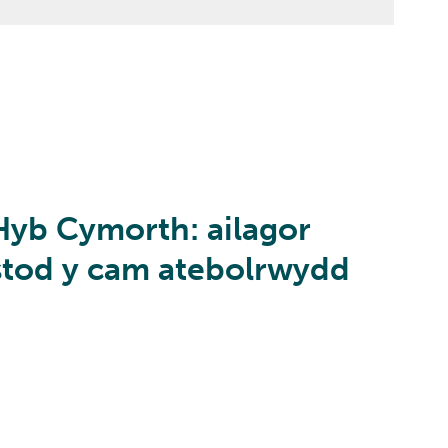
 Hyb Cymorth: ailagor
stod y cam atebolrwydd