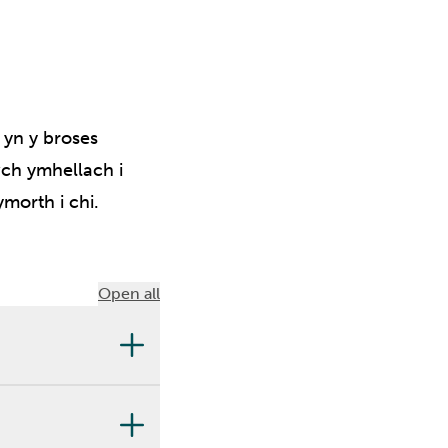
 yn y broses
wch ymhellach i
morth i chi.
Open all