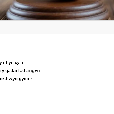
'r hyn sy'n
 y gallai fod angen
northwyo gyda'r