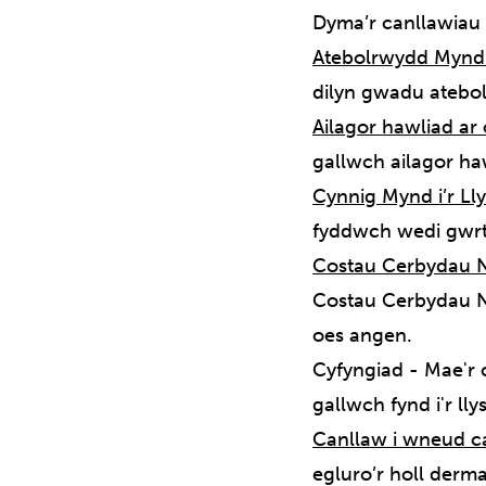
Dyma’r canllawiau 
Atebolrwydd Mynd i
dilyn gwadu atebo
Ailagor hawliad ar 
gallwch ailagor ha
Cynnig Mynd i’r Lly
fyddwch wedi gwrt
Costau Cerbydau N
Costau Cerbydau Na
oes angen.
Cyfyngiad
- Mae'r 
gallwch fynd i'r ll
Canllaw i wneud c
egluro’r holl derm