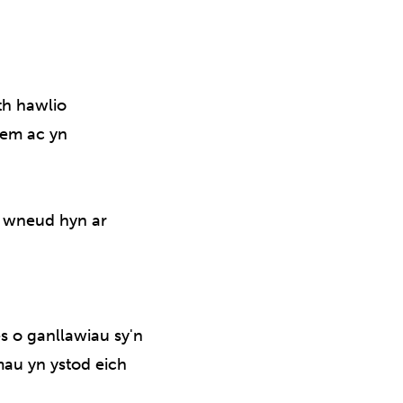
th hawlio
tem ac yn
h wneud hyn ar
s o ganllawiau sy'n
au yn ystod eich