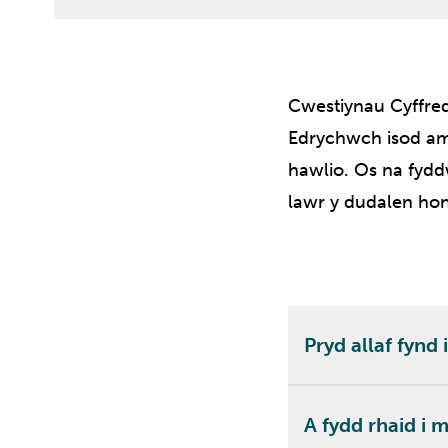
Cwestiynau Cyffred
Edrychwch isod am 
hawlio. Os na fydd
lawr y dudalen hon
Pryd allaf fynd i
A fydd rhaid i 