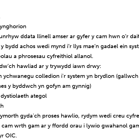
l
ynghorion
unrhyw ddata llinell amser ar gyfer y cam hwn o’r dai
 bydd achos wedi mynd i’r llys mae’n gadael ein sys
olau a phrosesau cyfreithiol allanol.
dw’ch hawliad ar y trywydd iawn drwy:
n ychwanegu colledion i'r system yn brydlon (gallwc
es y byddwch yn gofyn am gynnig)
ystiolaeth ategol
th
morth gyda'ch proses hawlio, rydym wedi creu cyfre
 cam wrth gam ar y ffordd orau i lywio gwahanol gam
yr OIC.