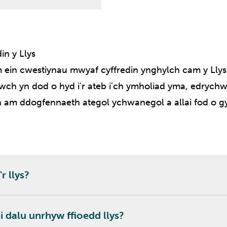
in y Llys
ein cwestiynau mwyaf cyffredin ynghylch cam y Llys
wch yn dod o hyd i'r ateb i'ch ymholiad yma, edrych
 am ddogfennaeth ategol ychwanegol a allai fod o gy
'r llys?
mi dalu unrhyw ffioedd llys?