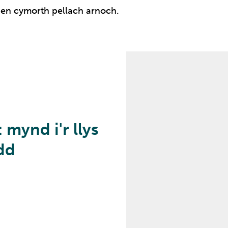
gen cymorth pellach arnoch.
mynd i'r llys
dd